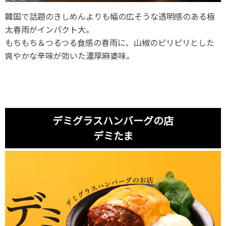
韓国で話題のきしめんよりも幅の広そうな透明感のある極
太春雨がインパクト大。
もちもち＆つるつる食感の春雨に、山椒のピリピリとした
爽やかな辛味が効いた濃厚麻婆味。
デミグラスハンバーグの店
デミたま