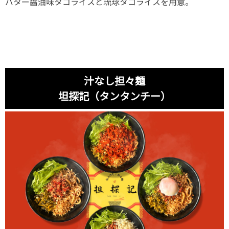
バター醤油味タコライスと琉球タコライスを用意。
汁なし担々麺
坦探記（タンタンチー）